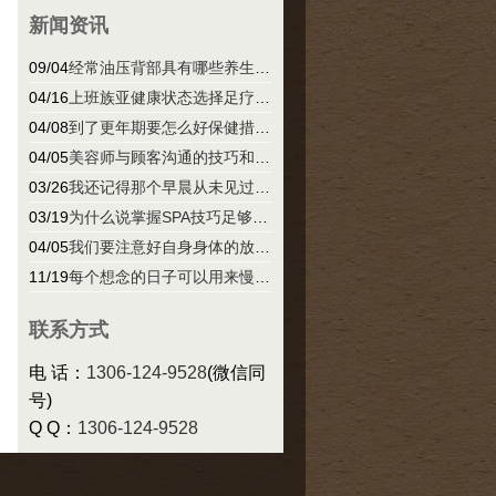
新闻资讯
09/04
经常油压背部具有哪些养生方面的好处
04/16
上班族亚健康状态选择足疗是一种非常好的缓解方式
04/08
到了更年期要怎么好保健措施该注意的四点
04/05
美容师与顾客沟通的技巧和注意事项你学会了吗
03/26
我还记得那个早晨从未见过的景象出现在我眼前
03/19
为什么说掌握SPA技巧足够让你变得越来越年轻？
04/05
我们要注意好自身身体的放松经常让身体放松一会
11/19
每个想念的日子可以用来慢慢的缝补那些过往的甜蜜
联系方式
电 话：
1306-124-9528
(微信同
号)
Q Q：
1306-124-9528