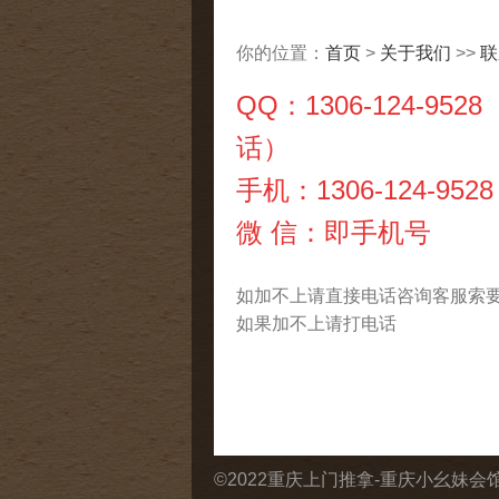
你的位置：
首页
>
关于我们
>>
联
QQ：1306-124-
话）
手机：1306-124-9528
微 信：即手机号
如加不上请直接电话咨询客服索
如果加不上请打电话
©2022重庆上门推拿-重庆小幺妹会