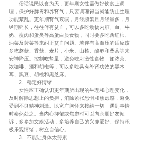
俗话说民以食为天，更年期女性需做好饮食上调
理，保护好脾胃和养肾气，只要调理得当就能防止生理
功能紊乱。更年期肾气衰弱，月经频繁且月经量多，月
经期延长，往往伴有贫血，可以多吃动物内脏、血、牛
奶、瘦肉和蛋类等高蛋白质食物，同时要多吃西红柿、
油菜及菠菜等来纠正贫血问题。若伴有高血压的话应该
多吃蘑菇、香菇、麦片，小米、山楂、酸枣和桑葚等来
安神降压。控制吃盐量，避免吃刺激性食物，如浓茶、
浓咖啡、酒和胡椒等，可以多吃具有补肾功效的黑木
耳、黑豆、胡桃和黑芝麻。
2、稳定好情绪
女性应正确认识更年期所出现的生理和心理变化，
及时解除思想上的负担，消除紧张恐惧和焦虑感，避免
受到不良精神刺激。以宽广胸怀来接纳一切，遇到事情
时泰然处之。当内心抑郁或焦虑时可以向亲朋好友倾
诉，多参加文娱活动，多培养自己的兴趣爱好。保持积
极乐观情绪，树立自信心。
3、不能让身体太劳累