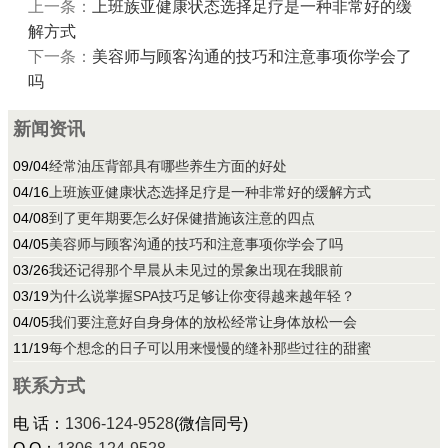
上一条：
上班族亚健康状态选择足疗是一种非常好的缓
解方式
下一条：
美容师与顾客沟通的技巧和注意事项你学会了
吗
新闻资讯
09/04
经常油压背部具有哪些养生方面的好处
04/16
上班族亚健康状态选择足疗是一种非常好的缓解方式
04/08
到了更年期要怎么好保健措施该注意的四点
04/05
美容师与顾客沟通的技巧和注意事项你学会了吗
03/26
我还记得那个早晨从未见过的景象出现在我眼前
03/19
为什么说掌握SPA技巧足够让你变得越来越年轻？
04/05
我们要注意好自身身体的放松经常让身体放松一会
11/19
每个想念的日子可以用来慢慢的缝补那些过往的甜蜜
联系方式
电 话：
1306-124-9528
(微信同号)