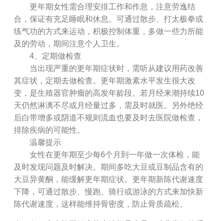
更年期女性需合理安排工作和作息，注意劳逸结
合，保证有充足睡眠和休息。可通过散步、打太极拳或
练气功的方式来运动，积极控制体重，多做一些力所能
及的劳动，期间注意个人卫生。
4、定期做检查
当出现严重的更年期症状时，需听从建议用药改善
其症状，定期去做检查。更年期激素水平发生很大改
变，是生殖器官肿瘤的高发年龄段。若月经来潮持续10
天仍然淋漓不尽或月经量过多，需及时就医。另外绝经
后白带增多或阴道不规则流血也要及时去医院做检查，
排除疾病的可能性。
温馨提示
女性在更年期至少每6个月到一年做一次体检，能
及时发现问题及时解决。期间多吃大豆或豆制品含有的
大豆异黄酮，能缓解更年期症状。更年期新陈代谢速度
下降，可通过散步、慢跑、骑行或游泳的方式来加快新
陈代谢速度，这样能维持骨密度，防止骨质疏松。